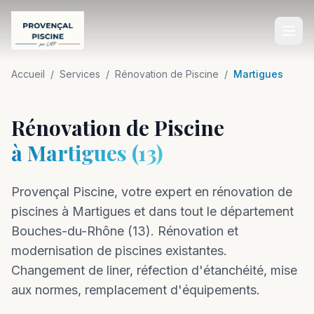
Accueil
Accueil
/
Services
/
Rénovation de Piscine
/
Martigues
SERVICES
Rénovation de Piscine
Construction de Piscine
à
Martigues
(
13
)
Rénovation de Piscine
Provençal Piscine, votre expert en
Entretien de Piscine
rénovation
de
piscines à
Martigues
et dans tout le département
Équipements de Piscine
Bouches-du-Rhône
(
13
).
Rénovation et
Aménagement Extérieur
modernisation de piscines existantes.
Changement de liner, réfection d'étanchéité, mise
Dépannage Piscine
aux normes, remplacement d'équipements.