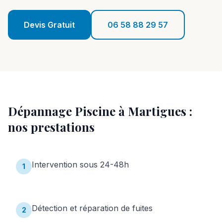
Réalisations
Devis Gratuit
06 58 88 29 57
Blog
Contact
06 58 88 29 57
Dépannage Piscine
à
Martigues
:
Devis Gratuit
nos prestations
Intervention sous 24-48h
1
Détection et réparation de fuites
2