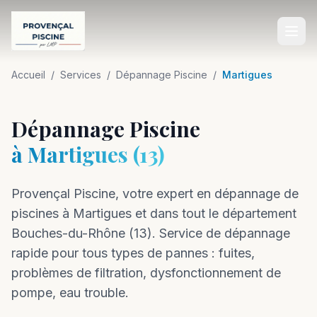
Accueil
Accueil
/
Services
/
Dépannage Piscine
/
Martigues
SERVICES
Dépannage Piscine
Construction de Piscine
à
Martigues
(
13
)
Rénovation de Piscine
Provençal Piscine, votre expert en
Entretien de Piscine
dépannage
de
piscines à
Martigues
et dans tout le département
Équipements de Piscine
Bouches-du-Rhône
(
13
).
Service de dépannage
Aménagement Extérieur
rapide pour tous types de pannes : fuites,
problèmes de filtration, dysfonctionnement de
Dépannage Piscine
pompe, eau trouble.