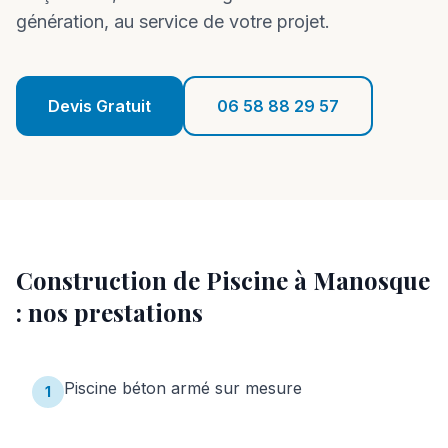
Réalisations
génération, au service de votre projet.
Blog
Contact
Devis Gratuit
06 58 88 29 57
06 58 88 29 57
Devis Gratuit
Construction de Piscine
à
Manosque
: nos prestations
Piscine béton armé sur mesure
1