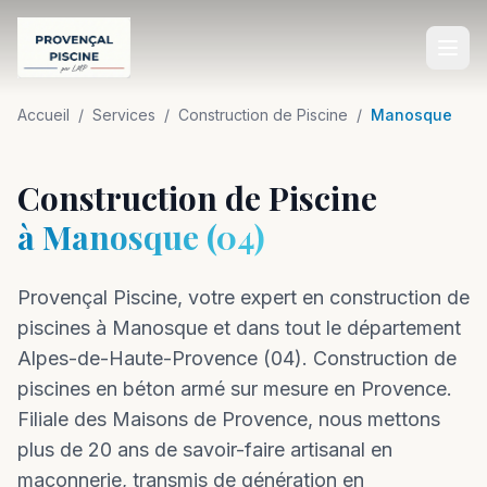
Accueil
Accueil
/
Services
/
Construction de Piscine
/
Manosque
SERVICES
Construction de Piscine
Construction de Piscine
à
Manosque
(
04
)
Rénovation de Piscine
Provençal Piscine, votre expert en
Entretien de Piscine
construction
de
piscines à
Manosque
et dans tout le département
Équipements de Piscine
Alpes-de-Haute-Provence
(
04
).
Construction de
Aménagement Extérieur
piscines en béton armé sur mesure en Provence.
Filiale des Maisons de Provence, nous mettons
Dépannage Piscine
plus de 20 ans de savoir-faire artisanal en
maçonnerie, transmis de génération en