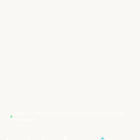
Filiale des Maisons de Provence, Piscines béton armé
sur mesure