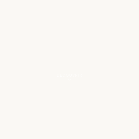
DÉCOUVRIR
NOS EXPERTISES
Des services
complets