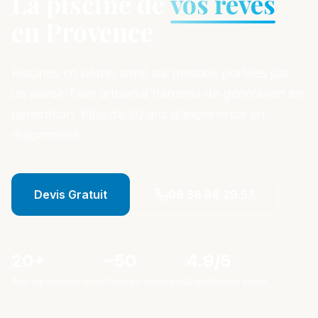
La piscine de
vos rêves
en Provence
Piscines en béton armé sur mesure, portées par
un savoir-faire artisanal transmis de génération en
génération. Plus de 20 ans d'expérience en
maçonnerie.
Devis Gratuit
06 58 88 29 57
20+
~50
4.9/5
Ans de maçonnerie
Piscines réalisées
Satisfaction client