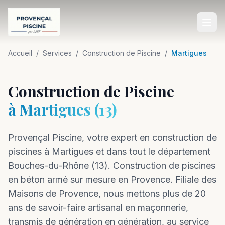
Accueil
Accueil
/
Services
/
Construction de Piscine
/
Martigues
SERVICES
Construction de Piscine
Construction de Piscine
à
Martigues
(
13
)
Rénovation de Piscine
Provençal Piscine, votre expert en
Entretien de Piscine
construction
de
piscines à
Martigues
et dans tout le département
Équipements de Piscine
Bouches-du-Rhône
(
13
).
Construction de piscines
Aménagement Extérieur
en béton armé sur mesure en Provence. Filiale des
Maisons de Provence, nous mettons plus de 20
Dépannage Piscine
ans de savoir-faire artisanal en maçonnerie,
transmis de génération en génération, au service