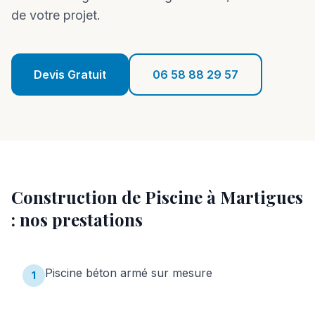
Réalisations
de votre projet.
Blog
Contact
Devis Gratuit
06 58 88 29 57
06 58 88 29 57
Devis Gratuit
Construction de Piscine
à
Martigues
: nos prestations
Piscine béton armé sur mesure
1