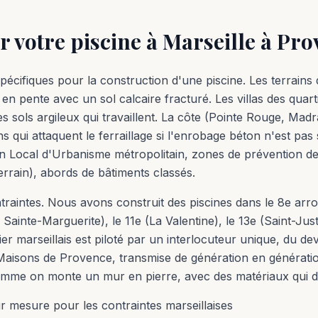
 votre piscine à Marseille à Pro
spécifiques pour la construction d'une piscine. Les terrains
n pente avec un sol calcaire fracturé. Les villas des quarti
 sols argileux qui travaillent. La côte (Pointe Rouge, Mad
 qui attaquent le ferraillage si l'enrobage béton n'est pas 
lan Local d'Urbanisme métropolitain, zones de prévention de
rrain), abords de bâtiments classés.
raintes. Nous avons construit des piscines dans le 8e arro
inte-Marguerite), le 11e (La Valentine), le 13e (Saint-Just)
er marseillais est piloté par un interlocuteur unique, du dev
 Maisons de Provence, transmise de génération en génération 
mme on monte un mur en pierre, avec des matériaux qui dure
r mesure pour les contraintes marseillaises