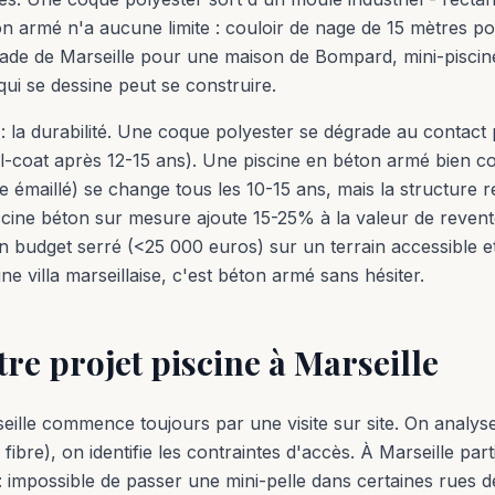
on armé n'a aucune limite : couloir de nage de 15 mètres p
 rade de Marseille pour une maison de Bompard, mini-pisc
qui se dessine peut se construire.
: la durabilité. Une coque polyester se dégrade au contact
-coat après 12-15 ans). Une piscine en béton armé bien con
e émaillé) se change tous les 10-15 ans, mais la structure r
piscine béton sur mesure ajoute 15-25% à la valeur de reve
n budget serré (<25 000 euros) sur un terrain accessible e
une villa marseillaise, c'est béton armé sans hésiter.
tre projet piscine à Marseille
eille commence toujours par une visite sur site. On analyse
 fibre), on identifie les contraintes d'accès. À Marseille par
 : impossible de passer une mini-pelle dans certaines rues d