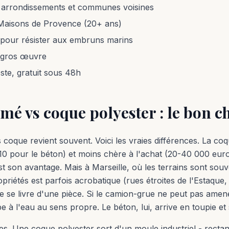
s arrondissements et communes voisines
s Maisons de Provence (20+ ans)
pour résister aux embruns marins
e gros œuvre
oste, gratuit sous 48h
mé vs coque polyester : le bon c
 coque revient souvent. Voici les vraies différences. La coq
 10 pour le béton) et moins chère à l'achat (20-40 000 eu
t son avantage. Mais à Marseille, où les terrains sont souve
opriétés est parfois acrobatique (rues étroites de l'Estaque
e se livre d'une pièce. Si le camion-grue ne peut pas amen
e à l'eau au sens propre. Le béton, lui, arrive en toupie et
es. Une coque polyester sort d'un moule industriel - rectan