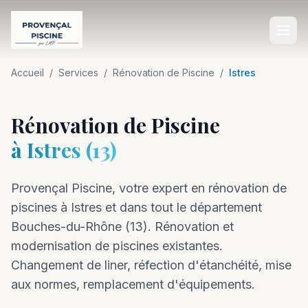
Accueil
Accueil
/
Services
/
Rénovation de Piscine
/
Istres
SERVICES
Rénovation de Piscine
Construction de Piscine
à
Istres
(
13
)
Rénovation de Piscine
Provençal Piscine, votre expert en
Entretien de Piscine
rénovation
de
piscines à
Istres
et dans tout le département
Équipements de Piscine
Bouches-du-Rhône
(
13
).
Rénovation et
Aménagement Extérieur
modernisation de piscines existantes.
Changement de liner, réfection d'étanchéité, mise
Dépannage Piscine
aux normes, remplacement d'équipements.