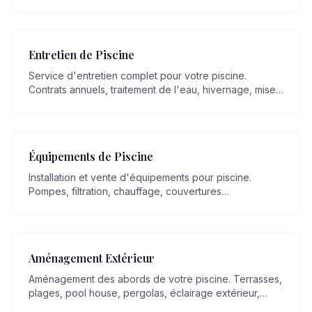
mettons plus de 20 ans de savoir-faire artisanal en
maçonnerie, transmis de génération en génération, au
service de votre projet.
Entretien de Piscine
Service d'entretien complet pour votre piscine.
Contrats annuels, traitement de l'eau, hivernage, mise
en route, nettoyage régulier.
Équipements de Piscine
Installation et vente d'équipements pour piscine.
Pompes, filtration, chauffage, couvertures
automatiques, robots, éclairage LED.
Aménagement Extérieur
Aménagement des abords de votre piscine. Terrasses,
plages, pool house, pergolas, éclairage extérieur,
espaces détente.