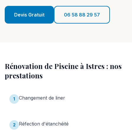
Réalisations
Devis Gratuit
06 58 88 29 57
Blog
Contact
06 58 88 29 57
Rénovation de Piscine
à
Istres
: nos
Devis Gratuit
prestations
Changement de liner
1
Réfection d'étanchéité
2