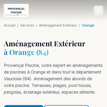
Accueil
Accueil
/
Services
/
Aménagement Extérieur
/
Orange
SERVICES
Aménagement Extérieur
Construction de Piscine
à
Orange
(
84
)
Rénovation de Piscine
Provençal Piscine, votre expert en
Entretien de Piscine
aménagements
de piscines à
Orange
et dans tout le département
Équipements de Piscine
Vaucluse
(
84
).
Aménagement des abords de
Aménagement Extérieur
votre piscine. Terrasses, plages, pool house,
pergolas, éclairage extérieur, espaces détente.
Dépannage Piscine