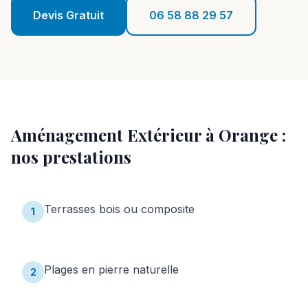
Réalisations
Devis Gratuit
06 58 88 29 57
Blog
Contact
06 58 88 29 57
Aménagement Extérieur
à
Orange
:
Devis Gratuit
nos prestations
Terrasses bois ou composite
1
Plages en pierre naturelle
2