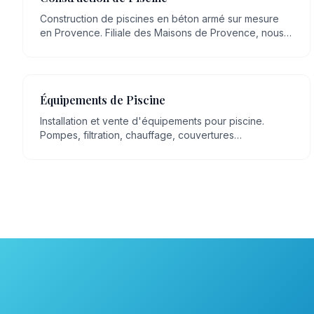
Construction de piscines en béton armé sur mesure
en Provence. Filiale des Maisons de Provence, nous
mettons plus de 20 ans de savoir-faire artisanal en
maçonnerie, transmis de génération en génération, au
service de votre projet.
Équipements de Piscine
Installation et vente d'équipements pour piscine.
Pompes, filtration, chauffage, couvertures
automatiques, robots, éclairage LED.