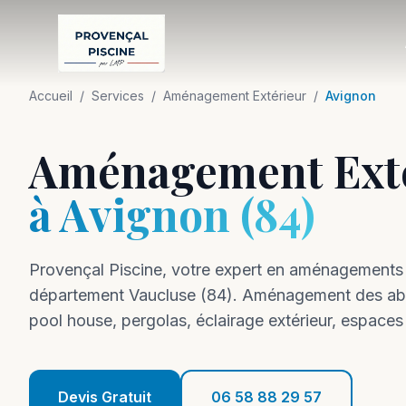
Accueil
/
Services
/
Aménagement Extérieur
/
Avignon
Aménagement Ext
à
Avignon
(
84
)
Provençal Piscine, votre expert en
aménagements
département
Vaucluse
(
84
).
Aménagement des abor
pool house, pergolas, éclairage extérieur, espaces
Devis Gratuit
06 58 88 29 57