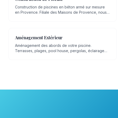
Construction de piscines en béton armé sur mesure
en Provence. Filiale des Maisons de Provence, nous
mettons plus de 20 ans de savoir-faire artisanal en
maçonnerie, transmis de génération en génération, au
service de votre projet.
Aménagement Extérieur
Aménagement des abords de votre piscine.
Terrasses, plages, pool house, pergolas, éclairage
extérieur, espaces détente.