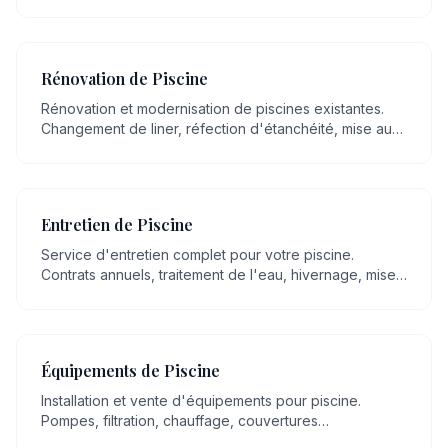
mettons plus de 20 ans de savoir-faire artisanal en
maçonnerie, transmis de génération en génération, au
service de votre projet.
Rénovation de Piscine
Rénovation et modernisation de piscines existantes.
Changement de liner, réfection d'étanchéité, mise aux
normes, remplacement d'équipements.
Entretien de Piscine
Service d'entretien complet pour votre piscine.
Contrats annuels, traitement de l'eau, hivernage, mise
en route, nettoyage régulier.
Équipements de Piscine
Installation et vente d'équipements pour piscine.
Pompes, filtration, chauffage, couvertures
automatiques, robots, éclairage LED.