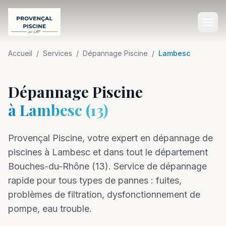
Accueil
Accueil
/
Services
/
Dépannage Piscine
/
Lambesc
SERVICES
Dépannage Piscine
Construction de Piscine
à
Lambesc
(
13
)
Rénovation de Piscine
Provençal Piscine, votre expert en
Entretien de Piscine
dépannage
de
piscines à
Lambesc
et dans tout le département
Équipements de Piscine
Bouches-du-Rhône
(
13
).
Service de dépannage
Aménagement Extérieur
rapide pour tous types de pannes : fuites,
problèmes de filtration, dysfonctionnement de
Dépannage Piscine
pompe, eau trouble.