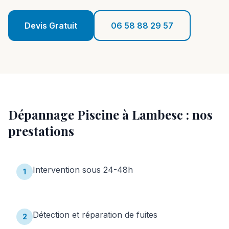
Réalisations
Devis Gratuit
06 58 88 29 57
Blog
Contact
06 58 88 29 57
Dépannage Piscine
à
Lambesc
: nos
Devis Gratuit
prestations
Intervention sous 24-48h
1
Détection et réparation de fuites
2