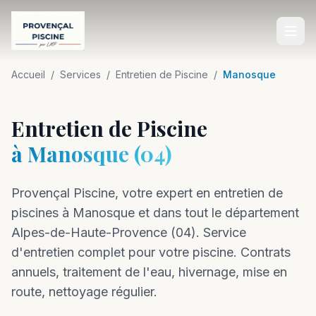
Accueil
Accueil
/
Services
/
Entretien de Piscine
/
Manosque
SERVICES
Entretien de Piscine
Construction de Piscine
à
Manosque
(
04
)
Rénovation de Piscine
Provençal Piscine, votre expert en
Entretien de Piscine
entretien
de
piscines à
Manosque
et dans tout le département
Équipements de Piscine
Alpes-de-Haute-Provence
(
04
).
Service
Aménagement Extérieur
d'entretien complet pour votre piscine. Contrats
annuels, traitement de l'eau, hivernage, mise en
Dépannage Piscine
route, nettoyage régulier.