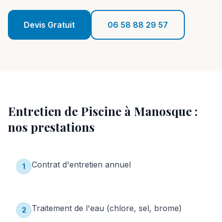
Réalisations
Devis Gratuit
06 58 88 29 57
Blog
Contact
06 58 88 29 57
Entretien de Piscine
à
Manosque
:
Devis Gratuit
nos prestations
Contrat d'entretien annuel
1
Traitement de l'eau (chlore, sel, brome)
2