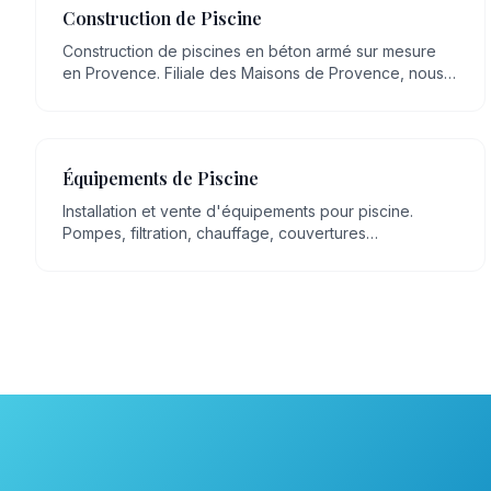
Construction de Piscine
Construction de piscines en béton armé sur mesure
en Provence. Filiale des Maisons de Provence, nous
mettons plus de 20 ans de savoir-faire artisanal en
maçonnerie, transmis de génération en génération, au
service de votre projet.
Équipements de Piscine
Installation et vente d'équipements pour piscine.
Pompes, filtration, chauffage, couvertures
automatiques, robots, éclairage LED.