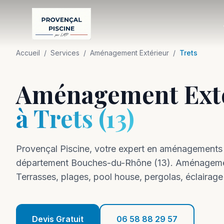
Accueil
/
Services
/
Aménagement Extérieur
/
Trets
Aménagement Ext
à
Trets
(
13
)
Provençal Piscine, votre expert en
aménagements
département
Bouches-du-Rhône
(
13
).
Aménagemen
Terrasses, plages, pool house, pergolas, éclairage
Devis Gratuit
06 58 88 29 57