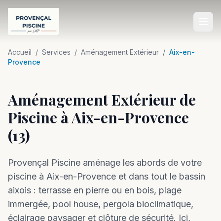
Accueil
Accueil
/
Services
/
Aménagement Extérieur
/
Aix-en-
Provence
SERVICES
Aménagement Extérieur de
Construction de Piscine
Piscine à Aix-en-Provence
Rénovation de Piscine
(13)
Entretien de Piscine
Équipements de Piscine
Provençal Piscine aménage les abords de votre
Aménagement Extérieur
piscine à Aix-en-Provence et dans tout le bassin
aixois : terrasse en pierre ou en bois, plage
Dépannage Piscine
immergée, pool house, pergola bioclimatique,
éclairage paysager et clôture de sécurité. Ici,