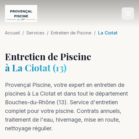
Accueil
Accueil
/
Services
/
Entretien de Piscine
/
La Ciotat
SERVICES
Entretien de Piscine
Construction de Piscine
à
La Ciotat
(
13
)
Rénovation de Piscine
Provençal Piscine, votre expert en
Entretien de Piscine
entretien
de
piscines à
La Ciotat
et dans tout le département
Équipements de Piscine
Bouches-du-Rhône
(
13
).
Service d'entretien
Aménagement Extérieur
complet pour votre piscine. Contrats annuels,
traitement de l'eau, hivernage, mise en route,
Dépannage Piscine
nettoyage régulier.