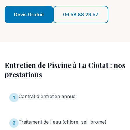
Réalisations
Devis Gratuit
06 58 88 29 57
Blog
Contact
06 58 88 29 57
Entretien de Piscine
à
La Ciotat
: nos
Devis Gratuit
prestations
Contrat d'entretien annuel
1
Traitement de l'eau (chlore, sel, brome)
2