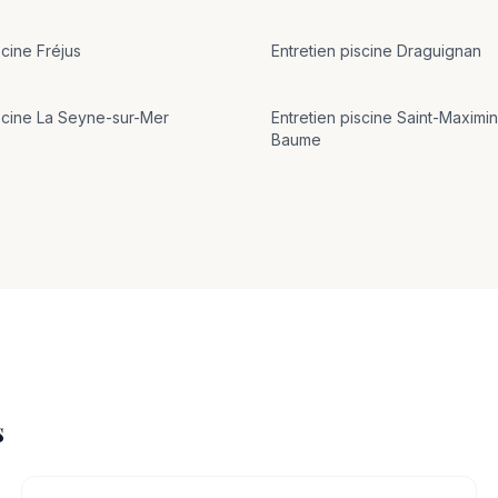
scine
Fréjus
Entretien
piscine
Draguignan
scine
La Seyne-sur-Mer
Entretien
piscine
Saint-Maximin
Baume
s