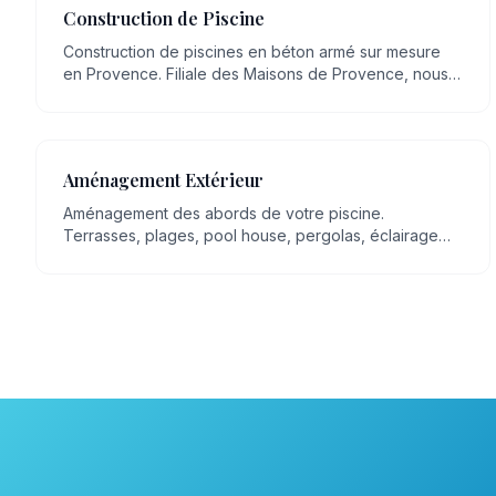
Construction de Piscine
Construction de piscines en béton armé sur mesure
en Provence. Filiale des Maisons de Provence, nous
mettons plus de 20 ans de savoir-faire artisanal en
maçonnerie, transmis de génération en génération, au
service de votre projet.
Aménagement Extérieur
Aménagement des abords de votre piscine.
Terrasses, plages, pool house, pergolas, éclairage
extérieur, espaces détente.