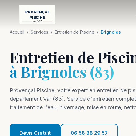
Accueil
/
Services
/
Entretien de Piscine
/
Brignoles
Entretien de Pisci
à
Brignoles
(
83
)
Provençal Piscine, votre expert en
entretien
de pis
département
Var
(
83
).
Service d'entretien complet
traitement de l'eau, hivernage, mise en route, nett
Devis Gratuit
06 58 88 29 57