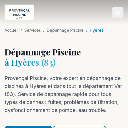
Accueil
Accueil
/
Services
/
Dépannage Piscine
/
Hyères
SERVICES
Dépannage Piscine
Construction de Piscine
à
Hyères
(
83
)
Rénovation de Piscine
Provençal Piscine, votre expert en
Entretien de Piscine
dépannage
de
piscines à
Hyères
et dans tout le département
Var
Équipements de Piscine
(
83
).
Service de dépannage rapide pour tous
Aménagement Extérieur
types de pannes : fuites, problèmes de filtration,
dysfonctionnement de pompe, eau trouble.
Dépannage Piscine